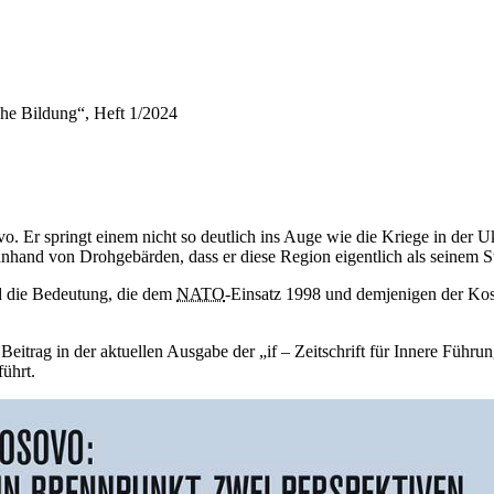
ische Bildung“, Heft 1/2024
vo. Er springt einem nicht so deutlich ins Auge wie die Kriege
in
der U
nhand von Drohgebärden, dass er diese Region eigentlich als seinem St
d die Bedeutung, die dem
NATO
-
Einsatz 1998 und demjenigen der K
 Beitrag
in
der aktuellen Ausgabe der „
if
– Zeitschrift für Innere Führu
ührt.