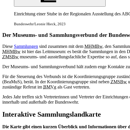
Einrichtung einer Stube
in
der Regionalen Ausstellung des A
Bundeswehr/Leonie Hieck, 2023
Der Museums- und Sammlungsverbund der Bundesw
Diese
Sammlungen
sind zusammen mit dem
MHMBw
, den Sammlun
MHMBw
ist hier das Leitmuseum: es berät die Sammlungen
in
den Di
ZMSBw
museums- und ausstellungsfachliche Expertise so auf, dass 
Der Museums- und Sammlungsverbund hält zudem enge Kontakte zur
Für die Steuerung des Verbunds ist die Koordinierungsgruppe zustä
(BeaMuS), berät.
In
der Koordinierungsgruppe sind neben
ZMSBw
u
zuständige Referat im
BMVg
als Gast vertreten.
Jedes Jahr treffen sich Vertreterinnen und Vertreter der Einrichtun
innerhalb und außerhalb der Bundeswehr.
Interaktive Sammlungslandkarte
Die Karte gibt einen kurzen Überblick und Informationen üb