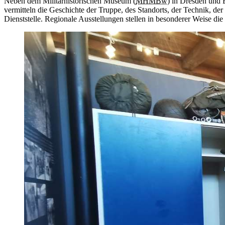
Neben dem Militärhistorischen Museum (
MHMBw
)
in
Dresden und B
vermitteln die Geschichte der Truppe, des Standorts, der Technik,
Dienststelle. Regionale Ausstellungen stellen
in
besonderer Weise die