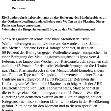
Bundeswehr
Die Bundeswehr ist aber nicht nur
an
der Sicherung des Bündnisgebietes
an
der Ostflanke beteiligt, sondern liefert auch Waffen
an
die Ukraine. Dieser
Punkt
war
lange umstritten.
Wie stehen die Bürgerinnen und Bürger zu den Waffenlieferungen?
Vor Kriegsausbruch lehnte eine klare Mehrheit deutsche
Waffenlieferungen
an
die Ukraine ab. So wurde am 28. Januar
in
den Medien über eine Forsa-Umfrage berichtet,
in
der sich
69 Prozent der Befragten gegen Waffenlieferungen aussprachen.
In
einer Befragung des Meinungsforschungsinstituts Ipsos vom 4.
Februar, also knapp drei Wochen vor Kriegsausbruch, sprachen sich
auch nur 15 Prozent für deutsche Waffenlieferungen
an
die Ukraine
aus. Nach Kriegsausbruch sah das Meinungsbild komplett anders
aus. Ein paar Tage nach Kriegsbeginn bewerteten
in
einer Forsa-
Umfrage im Auftrag von RTL 78 Prozent der Befragten die
Lieferung von Waffen
an
die Ukraine als richtig. Auch der ARD-
Deutschlandtrend von Ende Februar/Anfang März berichtet
in
dieser Frage einen Zustimmungswert von 61 Prozent. Was die
Lieferung von deutschen Waffen
an
die Ukraine angeht, hat der
Kriegsausbruch also zu einem klaren Umdenken
in
der Bevölkerung
geführt. Zumindest für den Moment und
in
diesem speziellen
Kontext.