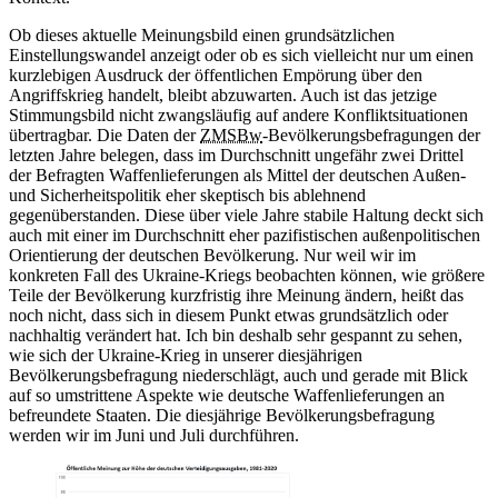
Ob dieses aktuelle Meinungsbild einen grundsätzlichen
Einstellungswandel anzeigt oder ob es sich vielleicht nur um einen
kurzlebigen Ausdruck der öffentlichen Empörung über den
Angriffskrieg handelt, bleibt abzuwarten. Auch ist das jetzige
Stimmungsbild nicht zwangsläufig auf andere Konfliktsituationen
übertragbar. Die Daten der
ZMSBw
-Bevölkerungsbefragungen der
letzten Jahre belegen, dass im Durchschnitt ungefähr zwei Drittel
der Befragten Waffenlieferungen als Mittel der deutschen Außen-
und Sicherheitspolitik eher skeptisch bis ablehnend
gegenüberstanden. Diese über viele Jahre stabile Haltung deckt sich
auch mit einer im Durchschnitt eher pazifistischen außenpolitischen
Orientierung der deutschen Bevölkerung. Nur weil wir im
konkreten Fall des Ukraine-Kriegs beobachten können, wie größere
Teile der Bevölkerung kurzfristig ihre Meinung ändern, heißt das
noch nicht, dass sich
in
diesem Punkt etwas grundsätzlich oder
nachhaltig verändert hat. Ich bin deshalb sehr gespannt zu sehen,
wie sich der Ukraine-Krieg
in
unserer diesjährigen
Bevölkerungsbefragung niederschlägt, auch und gerade mit Blick
auf so umstrittene Aspekte wie deutsche Waffenlieferungen
an
befreundete Staaten. Die diesjährige Bevölkerungsbefragung
werden wir im Juni und Juli durchführen.