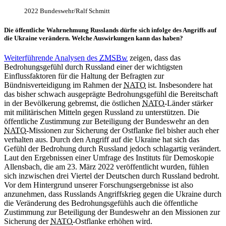
2022 Bundeswehr/Ralf Schmitt
Die öffentliche Wahrnehmung Russlands dürfte sich infolge des Angriffs auf
die Ukraine verändern. Welche Auswirkungen kann das haben?
Weiterführende Analysen des
ZMSBw
zeigen, dass das
Bedrohungsgefühl durch Russland einer der wichtigsten
Einflussfaktoren für die Haltung der Befragten zur
Bündnisverteidigung im Rahmen der
NATO
ist. Insbesondere hat
das bisher schwach ausgeprägte Bedrohungsgefühl die Bereitschaft
in
der Bevölkerung gebremst, die östlichen
NATO
-
Länder stärker
mit militärischen Mitteln gegen Russland zu unterstützen. Die
öffentliche Zustimmung zur Beteiligung der Bundeswehr
an
den
NATO
-
Missionen zur Sicherung der Ostflanke fiel bisher auch eher
verhalten aus. Durch den Angriff auf die Ukraine hat sich das
Gefühl der Bedrohung durch Russland jedoch schlagartig verändert.
Laut den Ergebnissen einer Umfrage des Instituts für Demoskopie
Allensbach, die am 23. März 2022 veröffentlicht wurden, fühlen
sich inzwischen drei Viertel der Deutschen durch Russland bedroht.
Vor dem Hintergrund unserer Forschungsergebnisse ist also
anzunehmen, dass Russlands Angriffskrieg gegen die Ukraine durch
die Veränderung des Bedrohungsgefühls auch die öffentliche
Zustimmung zur Beteiligung der Bundeswehr
an
den Missionen zur
Sicherung der
NATO
-
Ostflanke erhöhen wird.