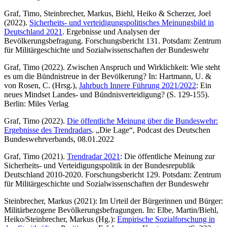
Graf, Timo, Steinbrecher, Markus, Biehl, Heiko & Scherzer, Joel
(2022).
Sicherheits- und verteidigungspolitisches Meinungsbild
in
Deutschland 2021
. Ergebnisse und Analysen der
Bevölkerungsbefragung. Forschungsbericht 131. Potsdam: Zentrum
für Militärgeschichte und Sozialwissenschaften der Bundeswehr
Graf, Timo (2022). Zwischen Anspruch und Wirklichkeit: Wie steht
es um die Bündnistreue
in
der Bevölkerung?
In:
Hartmann, U. &
von Rosen, C. (Hrsg.),
Jahrbuch Innere Führung 2021/2022
: Ein
neues
Mindset
Landes- und Bündnisverteidigung? (S. 129-155).
Berlin:
Miles
Verlag
Graf, Timo (2022).
Die öffentliche Meinung über die Bundeswehr:
Ergebnisse des Trendradars
. „Die Lage“, Podcast des Deutschen
Bundeswehrverbands, 08.01.2022
Graf, Timo (2021).
Trendradar 2021
: Die öffentliche Meinung zur
Sicherheits- und Verteidigungspolitik
in
der Bundesrepublik
Deutschland 2010-2020. Forschungsbericht 129. Potsdam: Zentrum
für Militärgeschichte und Sozialwissenschaften der Bundeswehr
Steinbrecher, Markus (2021): Im Urteil der Bürgerinnen und Bürger:
Militärbezogene Bevölkerungsbefragungen.
In:
Elbe,
Martin/
Biehl,
Heiko/Steinbrecher, Markus (Hg.):
Empirische Sozialforschung
in