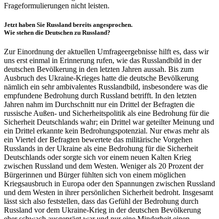
Frageformulierungen nicht leisten.
Jetzt haben Sie Russland bereits angesprochen.
Wie stehen die Deutschen zu Russland?
Zur Einordnung der aktuellen Umfrageergebnisse hilft es, dass wir
uns erst einmal
in
Erinnerung rufen, wie das Russlandbild
in
der
deutschen Bevölkerung
in
den letzten Jahren aussah. Bis zum
Ausbruch des Ukraine-Krieges hatte die deutsche Bevölkerung
nämlich ein sehr ambivalentes Russlandbild, insbesondere was die
empfundene Bedrohung durch Russland betrifft.
In
den letzten
Jahren nahm im Durchschnitt nur ein Drittel der Befragten die
russische Außen- und Sicherheitspolitik als eine Bedrohung für die
Sicherheit Deutschlands wahr; ein Drittel
war
geteilter Meinung und
ein Drittel erkannte kein Bedrohungspotenzial. Nur etwas mehr als
ein Viertel der Befragten bewertete das militärische Vorgehen
Russlands
in
der Ukraine als eine Bedrohung für die Sicherheit
Deutschlands oder sorgte sich vor einem neuen Kalten Krieg
zwischen Russland und dem Westen. Weniger als 20 Prozent der
Bürgerinnen und Bürger fühlten sich von einem möglichen
Kriegsausbruch
in
Europa oder den Spannungen zwischen Russland
und dem Westen
in
ihrer persönlichen Sicherheit bedroht. Insgesamt
lässt sich also feststellen, dass das Gefühl der Bedrohung durch
Russland vor dem Ukraine-Krieg
in
der deutschen Bevölkerung
eher schwach ausgeprägt
war
und nur eine Minderheit einen