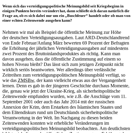
Wenn sich das verteidigungspolitische Meinungsbild seit Kriegsbeginn
in
einigen Punkten bereits verändert hat, dann schließt sich daran natürlich die
Frage
an,
ob es sich dabei nur um ein „Buschfeuer“ handelt oder ob man von
einer echten Zeitenwende ausgehen kann?
Nehmen wir mal als Beispiel die öffentliche Meinung zur Höhe
der deutschen Verteidigungsausgaben. Laut ARD-Deutschlandtrend
von Ende Februar/Anfang März bewerten 69 Prozent der Befragten
die Erhöhung der jährlichen Verteidigungsausgaben auf mindestens
zwei Prozent des Bruttoinlandsproduktes als richtig. Kann man
davon ausgehen, dass die öffentliche Zustimmung auf einem so
hohen Niveau bleibt? Das lässt sich zum jetzigen Zeitpunkt nicht
wirklich seriös beantworten. Wer allerdings über verlässliche
Zeitreihen zum verteidigungspolitischen Meinungsbild verfügt, so
wie das
ZMSBw
, der kann vielleicht etwas aus der Vergangenheit
lernen. Denn es gab
in
der jüngeren Geschichte durchaus Momente,
die, genau wie jetzt der Ukraine-Krieg, als sicherheitspolitische
Zeitenwende empfunden wurden, wie z.B. die Anschläge vom 11.
September 2001 oder auch das Jahr 2014 mit der russischen
Annexion der Krim, dem Erstarken des Islamischen Staates und
dem Elitendiskurs rund um Deutschlands sicherheitspolitische
Verantwortung
in
der Welt. Im Nachgang zu diesen beiden
Zeitenwenden konnten wir erhebliche Veränderungen im
verteidigungspolitischen Meinungsbild beobachten. Am deutlichsten