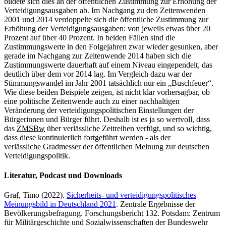
bildete sich dies
an
der öffentlichen Zustimmung zur Erhöhung der
Verteidigungsausgaben ab. Im Nachgang zu den Zeitenwenden
2001 und 2014 verdoppelte sich die öffentliche Zustimmung zur
Erhöhung der Verteidigungsausgaben: von jeweils etwas über 20
Prozent auf über 40 Prozent.
In
beiden Fällen sind die
Zustimmungswerte
in
den Folgejahren zwar wieder gesunken, aber
gerade im Nachgang zur Zeitenwende 2014 haben sich die
Zustimmungswerte dauerhaft auf einem Niveau eingependelt, das
deutlich über dem vor 2014 lag. Im Vergleich dazu
war
der
Stimmungswandel im Jahr 2001 tatsächlich nur ein „Buschfeuer“.
Wie diese beiden Beispiele zeigen, ist nicht klar vorhersagbar, ob
eine politische Zeitenwende auch zu einer nachhaltigen
Veränderung der verteidigungspolitischen Einstellungen der
Bürgerinnen und Bürger führt. Deshalb ist es ja so wertvoll, dass
das
ZMSBw
über verlässliche Zeitreihen verfügt, und so wichtig,
dass diese kontinuierlich fortgeführt werden - als der
verlässliche Gradmesser der öffentlichen Meinung zur deutschen
Verteidigungspolitik.
Literatur, Podcast und Downloads
Graf, Timo (2022).
Sicherheits- und verteidigungspolitisches
Meinungsbild
in
Deutschland 2021
. Zentrale Ergebnisse der
Bevölkerungsbefragung. Forschungsbericht 132. Potsdam: Zentrum
für Militärgeschichte und Sozialwissenschaften der Bundeswehr