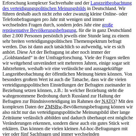
Erforschung komplexer Sachverhalte und der
Langzeitbeobachtung
des verteidigungspolitischen Meinungsbilds
in
Deutschland. Wir
führen deshalb auch nicht zehn oder zwanzig kleine Online- oder
Telefonbefragungen pro Jahr mit wenigen und immer
wechselnden Fragen durch, sondern jedes Jahr eine
große
repräsentative Bevölkerungsbefragung
, für die
in
ganz Deutschland
über 2.000 Personen persönlich jeweils eine Stunde lang zu einem
sehr breiten verteidigungspolitischen Themenspektrum befragt
werden. Das ist dann auch tatsächlich so aufwendig, wie es sich
anhört. Diese Art der Befragung ist aber noch immer der
„Goldstandard“
in
der Umfrageforschung. Viele der Fragen stellen
wir weitgehend unverändert seit mehreren Jahren, einige sogar seit
Jahrzehnten, weshalb wir eine verlässliche und aussagekräftige
Langzeitbeobachtung der öffentlichen Meinung bieten können. Von
besonders großem Wert ist auch die Tatsache, dass wir die vielen
verteidigungspolitischen Einstellungen der Befragten zueinander
in
Beziehung setzen können, z.B.:
In
welcher Beziehung steht die
wahrgenommene Bedrohung durch Russland zur Haltung der
Befragten zur Bündnisverteidigung im Rahmen der
NATO
?
Mit den
komplexen Daten der
ZMSBw
-Bevölkerungsbefragung können wir
also nicht nur das verteidigungspolitische Meinungsbild über lange
Zeiträume verlässlich abbilden und dadurch überhaupt erst mögliche
Veränderungen erkennen, sondern diese auch ein gutes Stück weit
erklären. Das können die vielen kleinen Ad-hoc-Befragungen mit
vier oder fünf Sachfragen und immer wechselnden